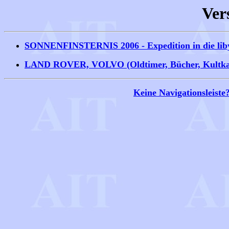
Ver
SONNENFINSTERNIS 2006 - Expedition in die lib
LAND ROVER, VOLVO (Oldtimer, Bücher, Kultkal
Keine Navigationsleiste?